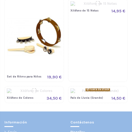
14,95 €
Xilófono de 15 Notas
19,90 €
Set de Ritmo para Niños
Fuera de stock
34,50 €
14,50 €
Xilófono de Colores
Palo de Lluvia (Grande)
Información
Contáctenos
Envío
PlazaToy