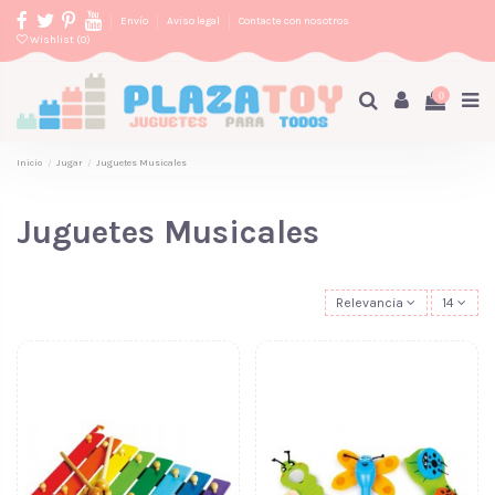
Envío
Aviso legal
Contacte con nosotros
Wishlist (
0
)
0
Inicio
Jugar
Juguetes Musicales
Juguetes Musicales
Relevancia
14