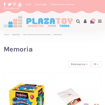
Envío
Aviso legal
Contacte con nosotros
Wishlist (
0
)
0
Inicio
Aprender
Mis Primeros Conocimientos
Memoria
Memoria
Relevancia
10