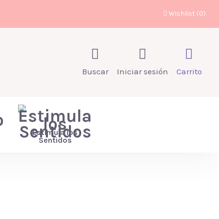
Wishlist (
0
)
Buscar
Iniciar sesión
Carrito
Estimula los
Sentidos