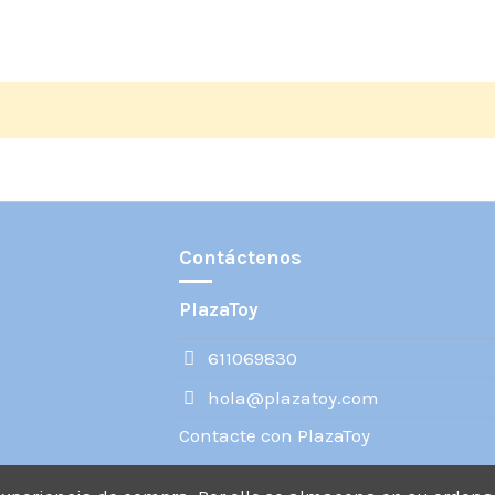
Contáctenos
PlazaToy
611069830
hola@plazatoy.com
Contacte con PlazaToy