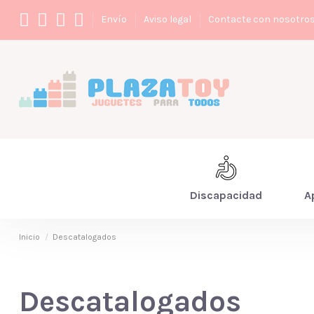
Envío
Aviso legal
Contacte con nosotro
Discapacidad
A
Inicio
Descatalogados
Descatalogados