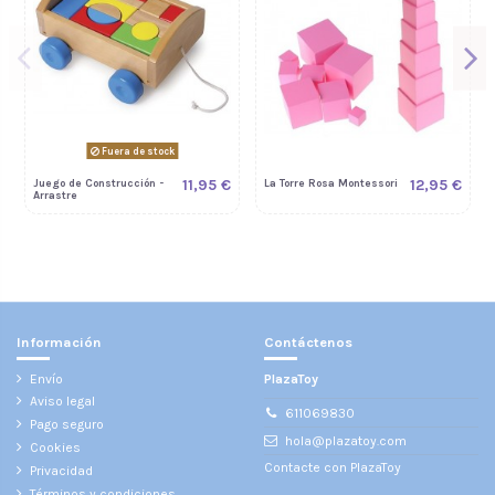
Fuera de stock
11,95 €
12,95 €
Juego de Construcción -
La Torre Rosa Montessori
Arrastre
Información
Contáctenos
Envío
PlazaToy
Aviso legal
611069830
Pago seguro
hola@plazatoy.com
Cookies
Contacte con PlazaToy
Privacidad
Términos y condiciones