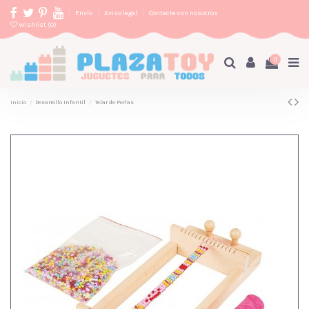
Envío
Aviso legal
Contacte con nosotros
Wishlist (
0
)
0
Inicio
Desarrollo Infantil
Telar de Perlas