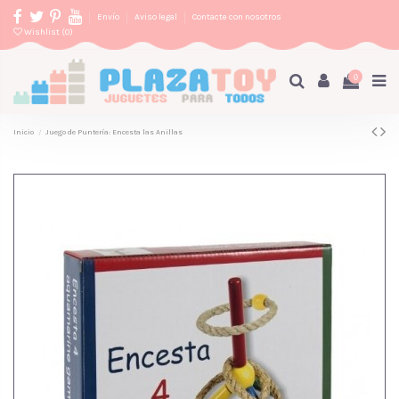
Envío
Aviso legal
Contacte con nosotros
Wishlist (
0
)
0
Inicio
Juego de Puntería: Encesta las Anillas