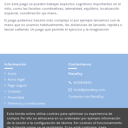
Con este juego se pueden trabajar aspectos cognitivos importantes en el
niño, como las facetas coordinativas, lateralidad, equilibrio, localización
espacial, coordinación ojo-mano...
El juego podemos hacerlo más complejo si por ejemplo lanzamos con la
mano que no usamos habitualmente, las distancias de lanzado, rapidez o
lanzar saltando. Un juego que permite el ejercicio y la imaginación.
No reviews
Información
Contáctenos
Envío
PlazaToy
Aviso legal
611069830
Pago seguro
hola@plazatoy.com
Cookies
Contacte con PlazaToy
Privacidad
Términos y condiciones
¡Síganos!
Esta tienda online utiliza cookies para optimizar su experiencia de
compra. Por ello se almacena en su ordenador por ejemplo información
de la sesión o la configuración de idioma. Sin cookies el funcionamiento
de la tienda online se ve restringido. Si no está conforme, haga
clic aquí.