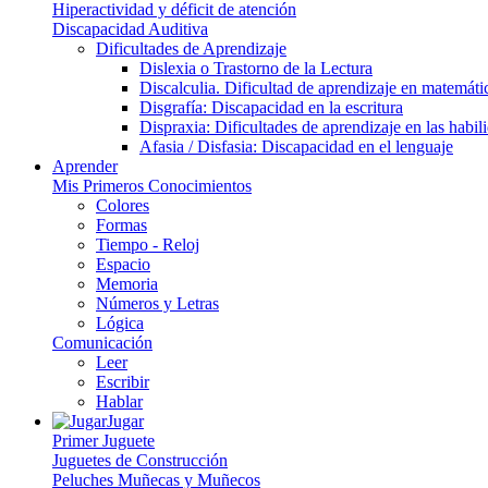
Hiperactividad y déficit de atención
Discapacidad Auditiva
Dificultades de Aprendizaje
Dislexia o Trastorno de la Lectura
Discalculia. Dificultad de aprendizaje en matemáti
Disgrafía: Discapacidad en la escritura
Dispraxia: Dificultades de aprendizaje en las habi
Afasia / Disfasia: Discapacidad en el lenguaje
Aprender
Mis Primeros Conocimientos
Colores
Formas
Tiempo - Reloj
Espacio
Memoria
Números y Letras
Lógica
Comunicación
Leer
Escribir
Hablar
Jugar
Primer Juguete
Juguetes de Construcción
Peluches Muñecas y Muñecos