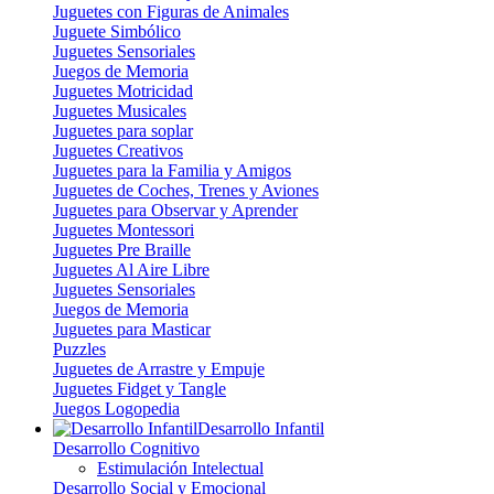
Juguetes con Figuras de Animales
Juguete Simbólico
Juguetes Sensoriales
Juegos de Memoria
Juguetes Motricidad
Juguetes Musicales
Juguetes para soplar
Juguetes Creativos
Juguetes para la Familia y Amigos
Juguetes de Coches, Trenes y Aviones
Juguetes para Observar y Aprender
Juguetes Montessori
Juguetes Pre Braille
Juguetes Al Aire Libre
Juguetes Sensoriales
Juegos de Memoria
Juguetes para Masticar
Puzzles
Juguetes de Arrastre y Empuje
Juguetes Fidget y Tangle
Juegos Logopedia
Desarrollo Infantil
Desarrollo Cognitivo
Estimulación Intelectual
Desarrollo Social y Emocional