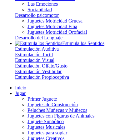
Las Emociones
Sociabilidad
Desarrollo psicomotor
Juguetes Motricidad Gruesa
Juguetes Motricidad Fina
Juguetes Motricidad Orofacial
Desarrollo del Lenguaje
Estimula los Sentidos
Estimulación Auditiva
Estimulación Tactil
Estimulación Visual
Estimulación Olfato/Gusto
Estimulación Vestibular
Estimulación Propioceptiva
Inicio
Jugar
Primer Juguete
Juguetes de Construcción
Peluches Muñecas y Muñecos
Juguetes con Figuras de Animales
Juguete Simbólico
Juguetes Musicales
Juguetes para soplar
Juguetes Creativos