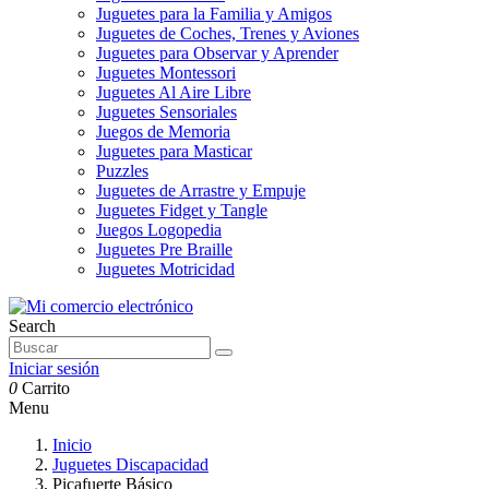
Juguetes para la Familia y Amigos
Juguetes de Coches, Trenes y Aviones
Juguetes para Observar y Aprender
Juguetes Montessori
Juguetes Al Aire Libre
Juguetes Sensoriales
Juegos de Memoria
Juguetes para Masticar
Puzzles
Juguetes de Arrastre y Empuje
Juguetes Fidget y Tangle
Juegos Logopedia
Juguetes Pre Braille
Juguetes Motricidad
Search
Iniciar sesión
0
Carrito
Menu
Inicio
Juguetes Discapacidad
Picafuerte Básico