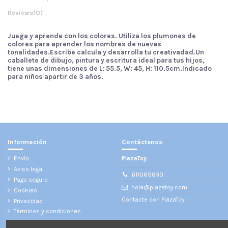
Reviews
(0)
Juega y aprende con los colores. Utiliza los plumones de
colores para aprender los nombres de nuevas
tonalidades.Escribe calcula y desarrolla tu creativadad.Un
caballete de dibujo, pintura y escritura ideal para tus hijos,
tiene unas dimensiones de L: 55.5, W: 45, H: 110.5cm.Indicado
para niños apartir de 3 años.
No reviews
Información
Contáctenos
Envío
PlazaToy
Aviso legal
611069830
Pago seguro
hola@plazatoy.com
Cookies
Contacte con PlazaToy
Privacidad
Términos y condiciones
¡Síganos!