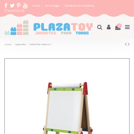
Envío
Aviso legal
Contacte con nosotros
Wishlist (
0
)
0
Inicio
Aprender
Caballete Todo en 1