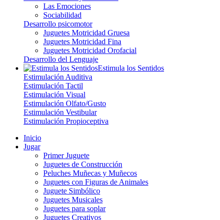
Las Emociones
Sociabilidad
Desarrollo psicomotor
Juguetes Motricidad Gruesa
Juguetes Motricidad Fina
Juguetes Motricidad Orofacial
Desarrollo del Lenguaje
Estimula los Sentidos
Estimulación Auditiva
Estimulación Tactil
Estimulación Visual
Estimulación Olfato/Gusto
Estimulación Vestibular
Estimulación Propioceptiva
Inicio
Jugar
Primer Juguete
Juguetes de Construcción
Peluches Muñecas y Muñecos
Juguetes con Figuras de Animales
Juguete Simbólico
Juguetes Musicales
Juguetes para soplar
Juguetes Creativos