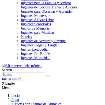
Juguetes para la Familia y Amigos
Juguetes de Coches, Trenes y Aviones
Juguetes para Observar y Aprender
Juguetes Montessori
Juguetes Al Aire Libre
Juguetes Sensoriales
Juegos de Memoria
Juguetes para Masticar
Puzzles
Juguetes de Arrastre y Empuje
Juguetes Fidget y Tangle
Juegos Logopedia
Juguetes Pre Braille
Juguetes Motricidad
Search
Iniciar sesión
0
Carrito
Menu
Inicio
Jugar
Juguetes con Figuras de Animales