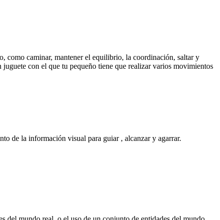
 como caminar, mantener el equilibrio, la coordinación, saltar y
n juguete con el que tu pequeño tiene que realizar varios movimientos
o de la información visual para guiar , alcanzar y agarrar.
des del mundo real, o el uso de un conjunto de entidades del mundo