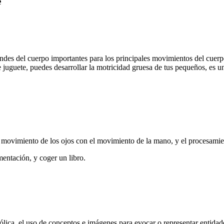
e
es del cuerpo importantes para los principales movimientos del cuerpo,
e juguete, puedes desarrollar la motricidad gruesa de tus pequeños, es u
movimiento de los ojos con el movimiento de la mano, y el procesamient
imentación, y coger un libro.
ólica, el uso de conceptos e imágenes para evocar o representar entida