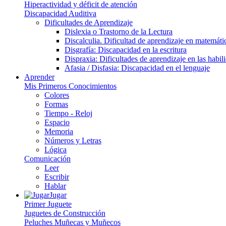
Hiperactividad y déficit de atención
Discapacidad Auditiva
Dificultades de Aprendizaje
Dislexia o Trastorno de la Lectura
Discalculia. Dificultad de aprendizaje en matemáti
Disgrafía: Discapacidad en la escritura
Dispraxia: Dificultades de aprendizaje en las habi
Afasia / Disfasia: Discapacidad en el lenguaje
Aprender
Mis Primeros Conocimientos
Colores
Formas
Tiempo - Reloj
Espacio
Memoria
Números y Letras
Lógica
Comunicación
Leer
Escribir
Hablar
Jugar
Primer Juguete
Juguetes de Construcción
Peluches Muñecas y Muñecos