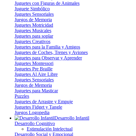
Juguetes con Figuras de Animales
Juguete Simbólico
Juguetes Sensoriales
Juegos de Memoria
Juguetes Motricidad
Juguetes Musicales
Juguetes para soplar
Juguetes Creativos
Juguetes para la Familia y Amigos
Juguetes de Coches, Trenes y Aviones
Juguetes para Observar y Aprender
Juguetes Montessori
Juguetes Pre Braille
Juguetes Al Aire Libre
Juguetes Sensoriales
Juegos de Memoria
Juguetes para Masticar
Puzzles
Juguetes de Arrastre y Empuje
Juguetes Fidget y Tangle
Juegos Logopedia
Desarrollo Infantil
Desarrollo Cognitivo
Estimulación Intelectual
Desarrollo Social y Emocional